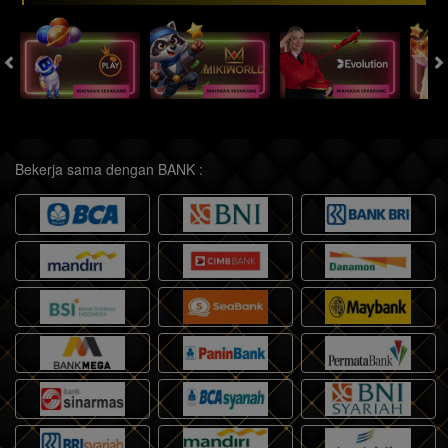
Bekerja sama dengan BANK :