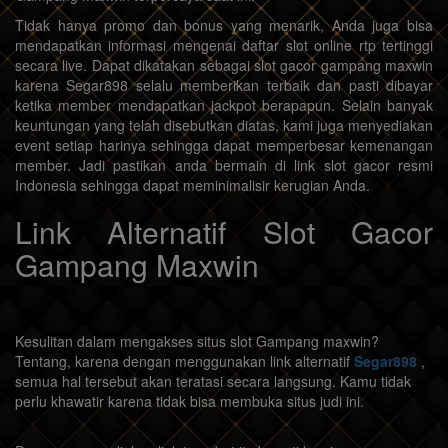
Tidak hanya promo dan bonus yang menarik, Anda juga bisa
mendapatkan informasi mengenai daftar slot online rtp tertinggi
secara live. Dapat dikatakan sebagai slot gacor gampang maxwin
karena Segar898 selalu memberikan terbaik dan pasti dibayar
ketika member mendapatkan jackpot berapapun. Selain banyak
keuntungan yang telah disebutkan diatas, kami juga menyediakan
event setiap harinya sehingga dapat memperbesar kemenangan
member. Jadi pastikan anda bermain di link slot gacor resmi
Indonesia sehingga dapat meminimalisir kerugian Anda.
Link Alternatif Slot Gacor
Gampang Maxwin
Kesulitan dalam mengakses situs slot Gampang maxwin?
Tentang, karena dengan menggunakan link alternatif
Segar898
,
semua hal tersebut akan teratasi secara langsung. Kamu tidak
perlu khawatir karena tidak bisa membuka situs judi ini.