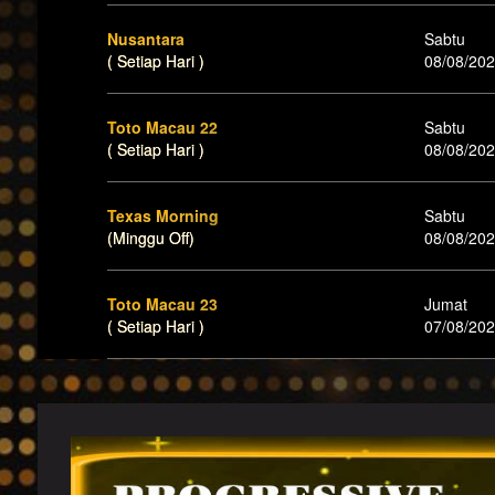
Nusantara
Sabtu
( Setiap Hari )
08/08/20
Toto Macau 22
Sabtu
( Setiap Hari )
08/08/20
Texas Morning
Sabtu
(Minggu Off)
08/08/20
Toto Macau 23
Jumat
( Setiap Hari )
07/08/20