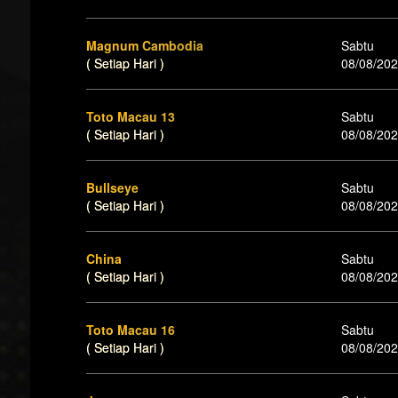
Magnum Cambodia
Sabtu
( Setiap Hari )
08/08/20
Toto Macau 13
Sabtu
( Setiap Hari )
08/08/20
Bullseye
Sabtu
( Setiap Hari )
08/08/20
China
Sabtu
( Setiap Hari )
08/08/20
Toto Macau 16
Sabtu
( Setiap Hari )
08/08/20