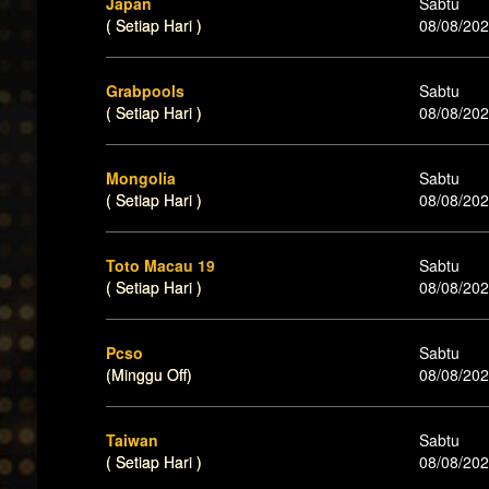
Japan
Sabtu
( Setiap Hari )
08/08/20
Grabpools
Sabtu
( Setiap Hari )
08/08/20
Mongolia
Sabtu
( Setiap Hari )
08/08/20
Toto Macau 19
Sabtu
( Setiap Hari )
08/08/20
Pcso
Sabtu
(Minggu Off)
08/08/20
Taiwan
Sabtu
( Setiap Hari )
08/08/20