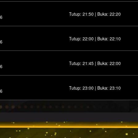
Tutup: 21:50 | Buka: 22:20
26
Tutup: 22:00 | Buka: 22:10
26
Tutup: 21:45 | Buka: 22:00
26
Tutup: 23:00 | Buka: 23:10
26