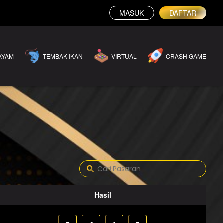
MASUK
DAFTAR
AYAM
TEMBAK IKAN
VIRTUAL
CRASH GAME
Hasil