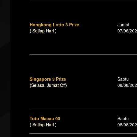
Hongkong Lotto 3 Prize
Jumat
( Setiap Hari )
07/08/20
Singapore 3 Prize
Sabtu
(Selasa, Jumat Off)
08/08/20
Toto Macau 00
Sabtu
( Setiap Hari )
08/08/20