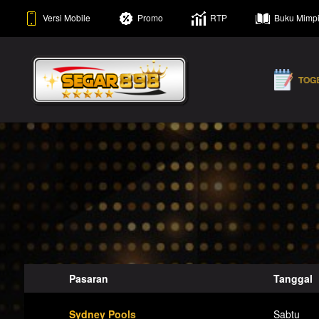
Versi Mobile
Promo
RTP
Buku Mimp
TOG
Pasaran
Tanggal
Sydney Pools
Sabtu